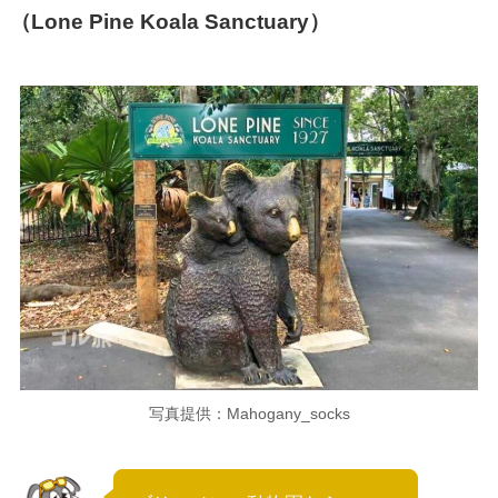
（Lone Pine Koala Sanctuary）
写真提供：Mahogany_socks