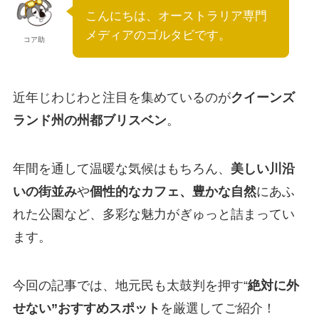
こんにちは、オーストラリア専門
メディアのゴルタビです。
コア助
近年じわじわと注目を集めているのが
クイーンズ
ランド州の州都ブリスベン
。
年間を通して温暖な気候はもちろん、
美しい川沿
いの街並み
や
個性的なカフェ、豊かな自然
にあふ
れた公園など、多彩な魅力がぎゅっと詰まってい
ます。
今回の記事では、地元民も太鼓判を押す“
絶対に外
せない”おすすめスポット
を厳選してご紹介！