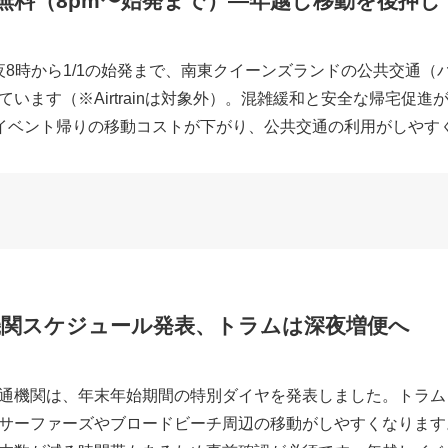
通が無料（8pm〜始発まで）—年越し移動を後押し
の夜8時から1/1の始発まで、南東クイーンズランドの公共交通
います（※Airtrainは対象外）。混雑緩和と安全な帰宅促
やイベント帰りの移動コストが下がり、公共交通の利用がしやす
機関スケジュール発表、トラムは深夜増便へ
通機関は、年末年始期間の特別ダイヤを発表しました。トラム（G
サーファーズやブロードビーチ周辺の移動がしやすくなります