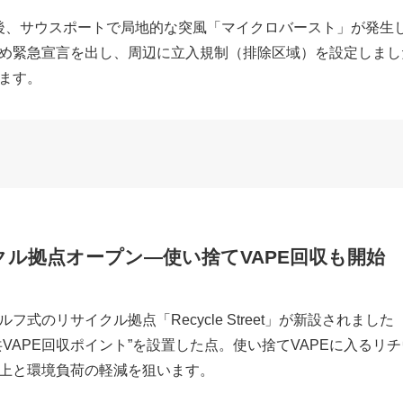
）午後、サウスポートで局地的な突風「マイクロバースト」が発生
め緊急宣言を出し、周辺に立入規制（排除区域）を設定しまし
ます。
ル拠点オープン—使い捨てVAPE回収も開始
フ式のリサイクル拠点「Recycle Street」が新設されま
VAPE回収ポイント”を設置した点。使い捨てVAPEに入るリ
上と環境負荷の軽減を狙います。